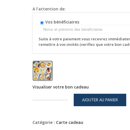
A l’attention de:
Vos bénéficiaires
Suite à votre paiement vous recevrez immédiatem
remettre à vos invités (verifiez que votre bon cad
Visualiser votre bon cadeau
AJOUTER AU PANIER
quantité
de
MENU
CARTE
Catégorie :
Carte cadeau
POUR